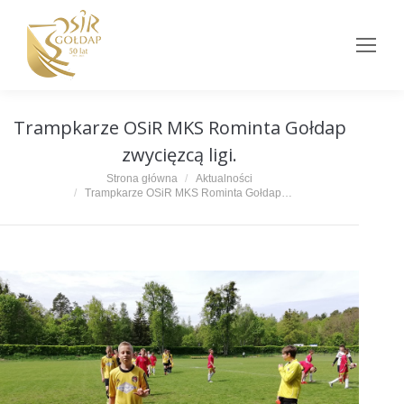
Trampkarze OSiR MKS Rominta Gołdap
zwycięzcą ligi.
Jesteś tutaj:
Strona główna
Aktualności
Trampkarze OSiR MKS Rominta Gołdap…