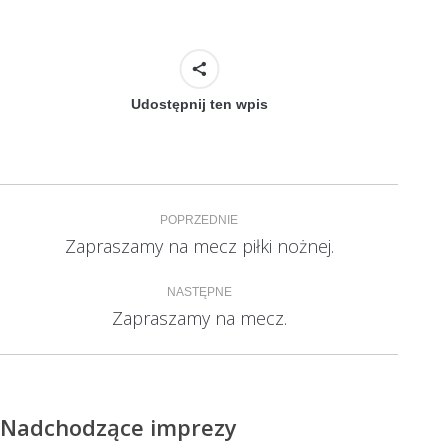
Udostępnij ten wpis
Nawigacja
POPRZEDNIE
wpisów
Zapraszamy na mecz piłki nożnej.
Poprzedni
wpis:
NASTĘPNE
Zapraszamy na mecz.
Następny
wpis:
Nadchodzące imprezy