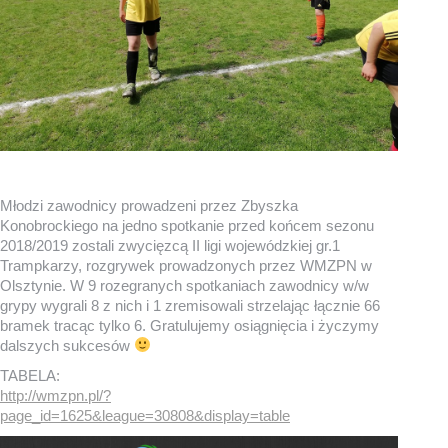
Młodzi zawodnicy prowadzeni przez Zbyszka
Konobrockiego na jedno spotkanie przed końcem sezonu
2018/2019 zostali zwycięzcą II ligi wojewódzkiej gr.1
Trampkarzy, rozgrywek prowadzonych przez WMZPN w
Olsztynie. W 9 rozegranych spotkaniach zawodnicy w/w
grypy wygrali 8 z nich i 1 zremisowali strzelając łącznie 66
bramek tracąc tylko 6. Gratulujemy osiągnięcia i życzymy
dalszych sukcesów
TABELA:
http://wmzpn.pl/?
page_id=1625&league=30808&display=table