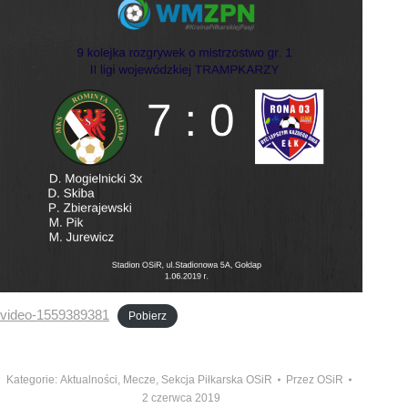
video-1559389381
Pobierz
Kategorie:
Aktualności
,
Mecze
,
Sekcja Piłkarska OSiR
Przez
OSiR
2 czerwca 2019