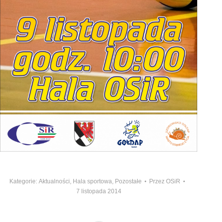
Kategorie:
Aktualności
,
Hala sportowa
,
Pozostałe
Przez
OSiR
7 listopada 2014