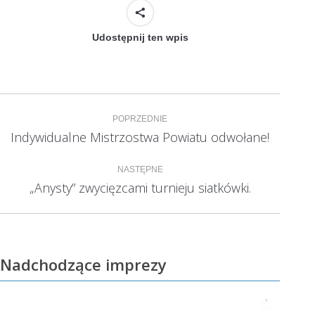
Udostępnij ten wpis
Nawigacja
POPRZEDNIE
wpisów
Indywidualne Mistrzostwa Powiatu odwołane!
Poprzedni
wpis:
NASTĘPNE
„Anysty” zwycięzcami turnieju siatkówki.
Następny
wpis:
Nadchodzące imprezy