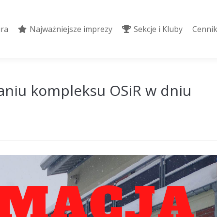
ura
Najważniejsze imprezy
Sekcje i Kluby
Cennik
ura
Najważniejsze imprezy
Sekcje i Kluby
Cennik
aniu kompleksu OSiR w dniu