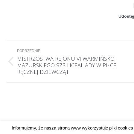
Udostęp
Nawigacja
POPRZEDNIE
wpisów
MISTRZOSTWA REJONU VI WARMIŃSKO-
Poprzedni
MAZURSKIEGO SZS LICEALIADY W PIŁCE
wpis:
RĘCZNEJ DZIEWCZĄT
Informujemy, że nasza strona www wykorzystuje pliki cookies 