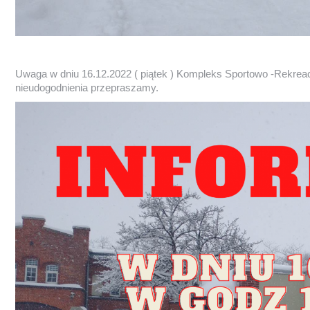
Uwaga w dniu 16.12.2022 ( piątek ) Kompleks Sportowo -Rekreac
nieudogodnienia przepraszamy.