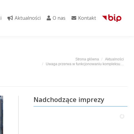
i
Aktualności
O nas
Kontakt
i
Aktualności
O nas
Kontakt
Jesteś tutaj:
Strona główna
Aktualności
Uwaga przerwa w funkcjonowaniu kompleksu…
Nadchodzące imprezy