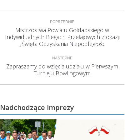
Nawigacja
POPRZEDNIE
wpisów
Mistrzostwa Powiatu Gołdapskiego w
Indywidualnych Biegach Przełajowych z okazji
Poprzedni
wpis:
„Święta Odzyskania Niepodległośc
NASTĘPNE
Zapraszamy do wzięcia udziału w Pierwszym
Następny
Turnieju Bowlingowym
wpis:
Nadchodzące imprezy