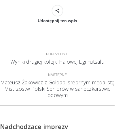
Udostępnij ten wpis
Nawigacja
POPRZEDNIE
wpisów
Wyniki drugiej kolejki Halowej Ligi Futsalu
Poprzedni
wpis:
NASTĘPNE
Mateusz Żakowicz z Gołdapi srebrnym medalistą
Mistrzostw Polski Seniorów w saneczkarstwie
Następny
wpis:
lodowym.
Nadchodzące imprezy