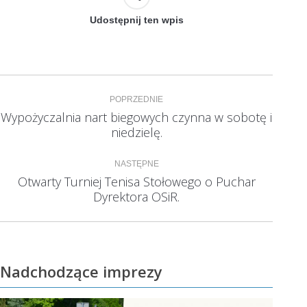
Udostępnij ten wpis
Nawigacja
POPRZEDNIE
wpisów
Wypożyczalnia nart biegowych czynna w sobotę i
Poprzedni
niedzielę.
wpis:
NASTĘPNE
Otwarty Turniej Tenisa Stołowego o Puchar
Następny
Dyrektora OSiR.
wpis:
Nadchodzące imprezy