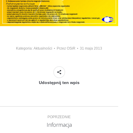
Kategoria:
Aktualności
Przez
OSiR
31 maja 2013
Udostępnij ten wpis
Nawigacja
POPRZEDNIE
wpisów
Informacja
Poprzedni
wpis: