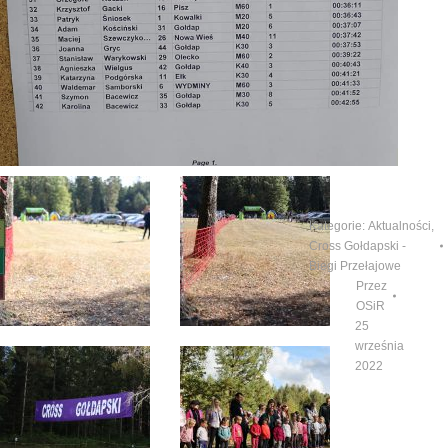
Kategorie:
Aktualności
,
Cross Gołdapski -
Biegi Przełajowe
Przez
OSiR
25
września
2022