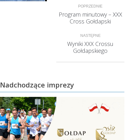
Nawigacja
POPRZEDNIE
wpisów
Program minutowy – XXX
Poprzedni
Cross Gołdapski
wpis:
NASTĘPNE
Wyniki XXX Crossu
Następny
Gołdapskiego
wpis:
Nadchodzące imprezy