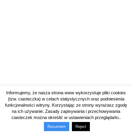
Informujemy, że nasza strona www wykorzystuje pliki cookies
(tzw. ciasteczka) w celach statystycznych oraz podniesienia
funkcjonalności witryny. Korzystając ze strony wyrażasz zgodę
na ich używanie. Zasady zapisywania i przechowywania
ciasteczek można określić w ustawieniach przeglądarki..
© 2014-2025 OSiR w Gołdapi. Wszelkie prawa zastrzeżone.
Rozumiem
Reject
Menu dolne