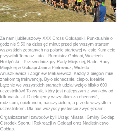
Za nami jubileuszowy XXX Cross Gołdapski. Punktualnie o
godzinie 9:50 na dziesięć minut przed pierwszym startem
wszystkich zebranych na polanie startowej w lesie Kumiecie
przywitali Tomasz Luto – Burmistrz Gołdapi, Wojciech
Hołdyński – Przewodniczący Rady Miejskiej, Radni Rady
Miejskiej w Gołdapi Janina Pietrewicz, Wioletta
Anuszkiewicz i Zbigniew Makarewicz. Każdy z biegów miał
znakomitą frekwencję. Było słonecznie, ciepło, idealnie!
Łącznie we wszystkich startach udział wzięło blisko 600
uczestników! To wynik, który jest najlepszym z wyników od
kilkunastu lat. Dziękujemy wszystkim za obecność,
rodzicom, opiekunom, nauczycielom, a przede wszystkim
uczestnikom. Dla nas wszyscy jesteście zwycięzcami!
Organizatorami zawodów byli Urząd Miasta i Gminy Gołdap,
Ośrodek Sportu i Rekreacji w Gołdapi oraz Nadleśnictwo
Gołdap.