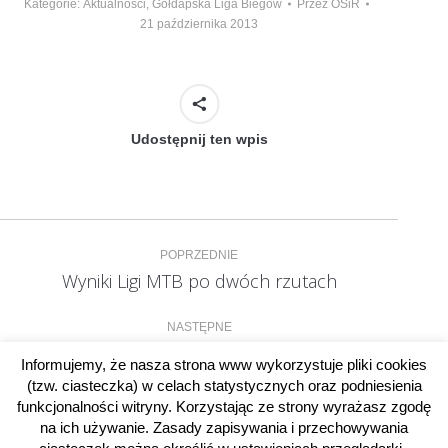
Kategorie:
Aktualności
,
Gołdapska Liga Biegów
Przez
OSiR
21 października 2013
Udostępnij ten wpis
Nawigacja
POPRZEDNIE
wpisów
Wyniki Ligi MTB po dwóch rzutach
Poprzedni
wpis:
NASTĘPNE
Derby Gołdapi w Piłce Ręcznej
Następny
Informujemy, że nasza strona www wykorzystuje pliki cookies
wpis:
(tzw. ciasteczka) w celach statystycznych oraz podniesienia
funkcjonalności witryny. Korzystając ze strony wyrażasz zgodę
na ich używanie. Zasady zapisywania i przechowywania