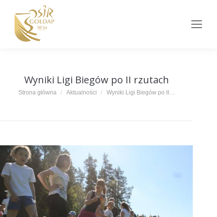
Wyniki Ligi Biegów po II rzutach
Jesteś tutaj:
Strona główna
Aktualności
Wyniki Ligi Biegów po II…