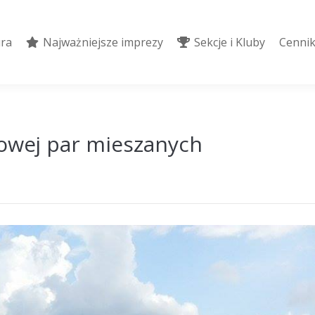
ura
Najważniejsze imprezy
Sekcje i Kluby
Cennik
ura
Najważniejsze imprezy
Sekcje i Kluby
Cennik
żowej par mieszanych