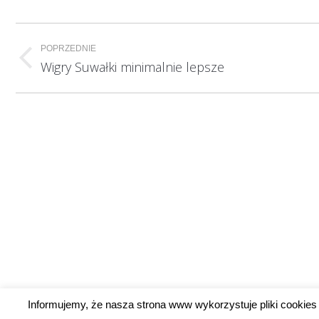
Nawigacja
POPRZEDNIE
wpisów
Poprzedni
Wigry Suwałki minimalnie lepsze
wpis:
Informujemy, że nasza strona www wykorzystuje pliki cookies 