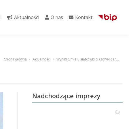
i
Aktualności
O nas
Kontakt
i
Aktualności
O nas
Kontakt
Jesteś tutaj:
Strona główna
Aktualności
Wyniki turnieju siatkówki plażowej par…
Nadchodzące imprezy