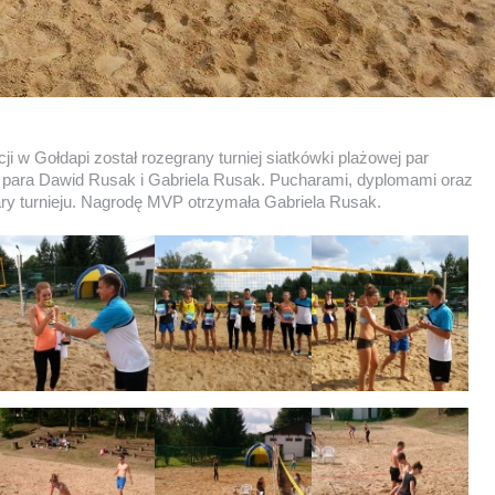
i w Gołdapi został rozegrany turniej siatkówki plażowej par
się para Dawid Rusak i Gabriela Rusak. Pucharami, dyplomami oraz
ry turnieju. Nagrodę MVP otrzymała Gabriela Rusak.