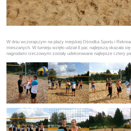
W dniu wczorajszym na plaży miejskiej Ośrodka Sportu i Rekreacj
mieszanych. W turnieju wzięło udział 8 par, najlepszą okazała 
nagrodami rzeczowymi zostały udekorowane najlepsze cztery pa