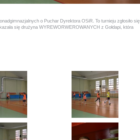
onadgimnazjalnych o Puchar Dyrektora OSiR. To turnieju zgłosiło się
sza okazała się drużyna WYREWORWEROWANYCH z Gołdapi, która