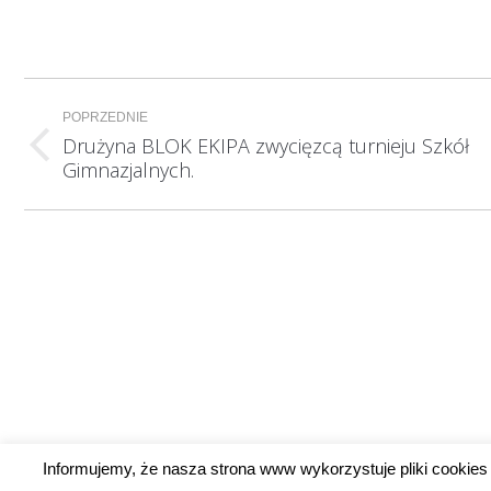
Nawigacja
POPRZEDNIE
wpisów
Drużyna BLOK EKIPA zwycięzcą turnieju Szkół
Poprzedni
Gimnazjalnych.
wpis:
Informujemy, że nasza strona www wykorzystuje pliki cookies 