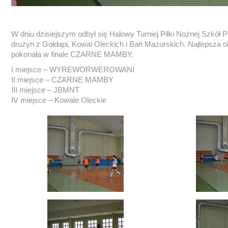
W dniu dzisiejszym odbył się Halowy Turniej Piłki Nożnej Szkół P
drużyn z Gołdapi, Kowal Oleckich i Bań Mazurskich. Najlep
pokonała w finale CZARNE MAMBY.
I miejsce – WYREWORWEROWANI
II miejsce – CZARNE MAMBY
III miejsce – JBMNT
IV miejsce – Kowale Oleckie