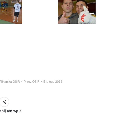
Piłkarska OSiR
Przez
OSiR
5 lutego 2015
nij ten wpis