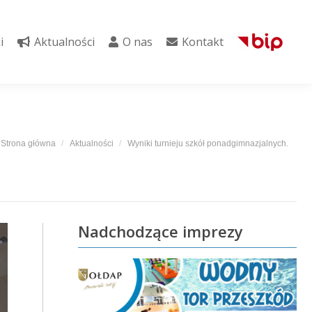
i
Aktualności
O nas
Kontakt
i
Aktualności
O nas
Kontakt
esteś tutaj:
Strona główna
Aktualności
Wyniki turnieju szkół ponadgimnazjalnych.
Nadchodzące imprezy