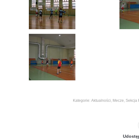
Kategorie:
Aktualności
,
Mecze
,
Sekcja 
Udostęp