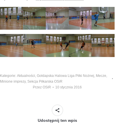
Kategorie:
Aktualności
,
Gołdapska Halowa Liga Piłki Nożnej
,
Mecze
,
Minione imprezy
,
Sekcja Piłkarska OSiR
Przez
OSiR
10 stycznia 2016
Udostępnij ten wpis