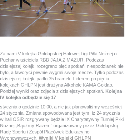
Za nami V kolejka Gołdapskiej Halowej Ligi Piłki Nożnej o
Puchar właściciela RBB JAJA Z MAZUR. Podczas
dzisiejszej kolejki rozegrano pięć spotkań, niespodzianek nie
było, a faworyci pewnie wygrali swoje mecze. Tylko podczas
dzisiejszej kolejki padło 35 bramek. Liderem po pięciu
kolejkach GHLPN jest drużyna Alkohole KAMA Gołdap.
Poniżej wyniki oraz zdjęcia z dzisiejszych spotkań.
Kolejna
IV kolejka odbędzie się 17
stycznia o godzinie 10:00, a nie jak planowaliśmy wcześniej
24 stycznia. Zmiana spowodowana jest tym, iż 24 stycznia
w hali OSiR rozgrywany będzie IX Charytatywny Turniej Piłki
Nożnej „Bądźmy Razem” organizowany przez Gołdapską
Radę Sportu i Zespół Placówek Edukacyjno
Wychowawczych.
Wyniki V kolejki GHLPN