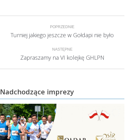
Nawigacja
POPRZEDNIE
wpisów
Turniej jakiego jeszcze w Gołdapi nie było
Poprzedni
wpis:
NASTĘPNE
Zapraszamy na VI kolejkę GHLPN
Następny
wpis:
Nadchodzące imprezy