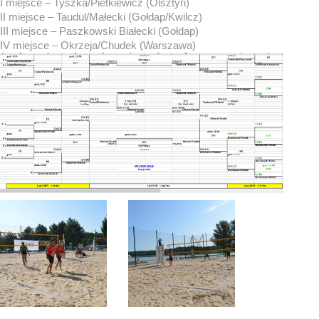
I miejsce – Tyszka/Pietkiewicz (Olsztyn)
II miejsce – Taudul/Małecki (Gołdap/Kwilcz)
III miejsce – Paszkowski Białecki (Gołdap)
IV miejsce – Okrzeja/Chudek (Warszawa)