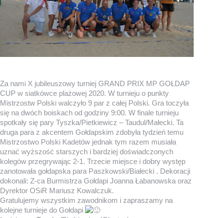
Za nami X jubileuszowy turniej GRAND PRIX MP GOŁDAP
CUP w siatkówce plażowej 2020. W turnieju o punkty
Mistrzostw Polski walczyło 9 par z całej Polski. Gra toczyła
się na dwóch boiskach od godziny 9:00. W finale turnieju
spotkały się pary Tyszka/Pietkiewicz – Taudul/Małecki. Ta
druga para z akcentem Gołdapskim zdobyła tydzień temu
Mistrzostwo Polski Kadetów jednak tym razem musiała
uznać wyższość starszych i bardziej doświadczonych
kolegów przegrywając 2-1. Trzecie miejsce i dobry występ
zanotowała gołdapska para Paszkowski/Białecki . Dekoracji
dokonali: Z-ca Burmistrza Gołdapi Joanna Łabanowska oraz
Dyrektor OSiR Mariusz Kowalczuk.
Gratulujemy wszystkim zawodnikom i zapraszamy na
kolejne turnieje do Gołdapi