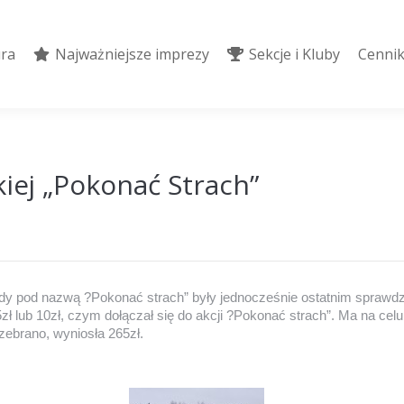
ura
Najważniejsze imprezy
Sekcje i Kluby
Cennik
ura
Najważniejsze imprezy
Sekcje i Kluby
Cennik
kiej „Pokonać Strach”
Zawody pod nazwą ?Pokonać strach” były jednocześnie ostatnim spra
 lub 10zł, czym dołączał się do akcji ?Pokonać strach”. Ma na cel
zebrano, wyniosła 265zł.