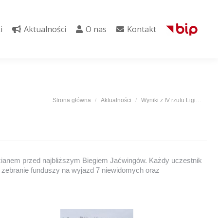
i
Aktualności
O nas
Kontakt
i
Aktualności
O nas
Kontakt
Jesteś tutaj:
Strona główna
Aktualności
Wyniki z IV rzutu Ligi…
wdzianem przed najbliższym Biegiem Jaćwingów. Każdy uczestnik
u zebranie funduszy na wyjazd 7 niewidomych oraz