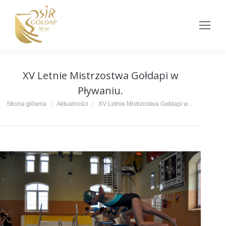
XV Letnie Mistrzostwa Gołdapi w
Pływaniu.
Jesteś tutaj:
Strona główna
Aktualności
XV Letnie Mistrzostwa Gołdapi w…