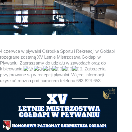
4 czerwca w pływalni Ośrodka Sportu i Rekreacji w Gołdapi
rozegrane zostaną XV Letnie Mistrzostwa Gołdapi w
Pływaniu. Zapraszamy do udziału w zawodach oraz do
kibicowania
. Zgłoszenia
przyjmowane są w recepcji pływalni. Więcej informacji
uzyskać można pod numerem telefonu 693-824-653