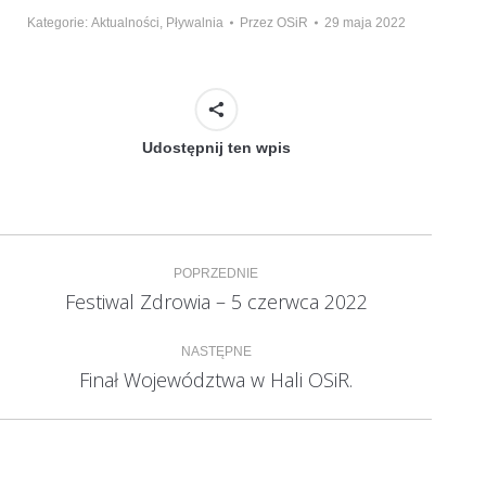
Kategorie:
Aktualności
,
Pływalnia
Przez
OSiR
29 maja 2022
Udostępnij ten wpis
Nawigacja
POPRZEDNIE
wpisów
Festiwal Zdrowia – 5 czerwca 2022
Poprzedni
wpis:
NASTĘPNE
Finał Województwa w Hali OSiR.
Następny
wpis: