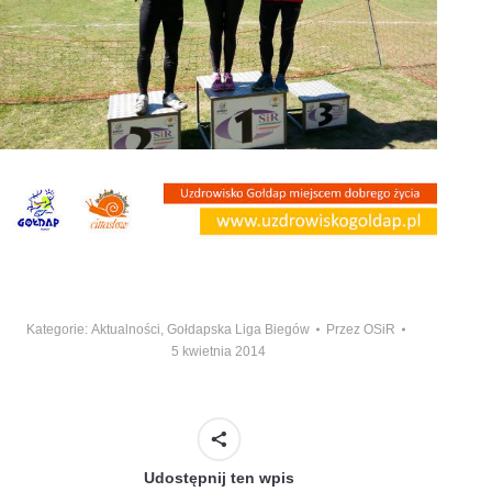
Kategorie:
Aktualności
,
Gołdapska Liga Biegów
Przez
OSiR
5 kwietnia 2014
Udostępnij ten wpis