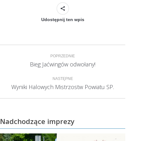
Udostępnij ten wpis
Nawigacja
POPRZEDNIE
wpisów
Bieg Jaćwingów odwołany!
Poprzedni
wpis:
NASTĘPNE
Wyniki Halowych Mistrzostw Powiatu SP.
Następny
wpis:
Nadchodzące imprezy