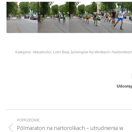
Kategorie:
Aktualności
,
Letni Bieg Jaćwingów Na Wrotkach i Nartorolkac
Udostęp
Nawigacja
POPRZEDNIE
wpisów
Pólmaraton na nartorolkach – utrudnienia w
Poprzedni