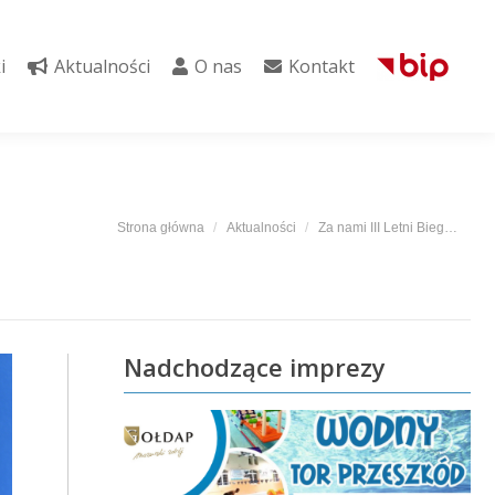
i
Aktualności
O nas
Kontakt
i
Aktualności
O nas
Kontakt
Jesteś tutaj:
Strona główna
Aktualności
Za nami III Letni Bieg…
Nadchodzące imprezy