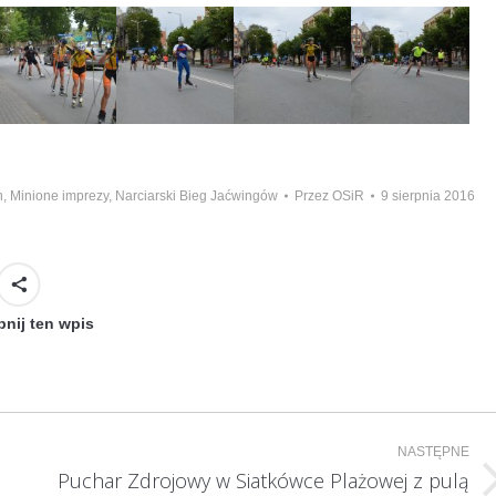
h
,
Minione imprezy
,
Narciarski Bieg Jaćwingów
Przez
OSiR
9 sierpnia 2016
nij ten wpis
NASTĘPNE
Puchar Zdrojowy w Siatkówce Plażowej z pulą
Następny