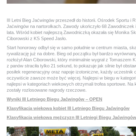
III Letni Bieg Jaćwingów przeszedł do historii. Ośrodek Sportu i R
Jaćwingów na nartorolkach. Zawody ukończyło 68 Zawodniczek i 
lata. Wśród kobiet najlepszą Zawodniczką okazała się Monika S
Ciborowski z KS Speed Jasło.
Start honorowy odbył się w samo południe w centrum miasta, skąd
rywalizację już na dobre. Bieg od początku był bardzo wyrównany 
rozłożył Alan Ciborowski, który minimalnie wygrał z Tomaszem K
z panów straciła tylko 21 sekund, to pokazuje jak silnie był obst
posiłek regeneracyjny oraz napoje izotoniczne, każdy uczestnik 
oczywiście zawsze może być więcej. Najlepsi w biegu w kategori
najlepsi w kategoriach wiekowych otrzymali trofea sportowe. Na
zostały rozlosowane nagrody rzeczowe.
Wyniki III Letniego Biegu Jaćwingów – OPEN
Klasyfikacja wiekowa kobiet III Letniego Biegu Jaćwingów
Klasyfikacja wiekowa mężczyzn III Letniegi Biegu Jaćwingó