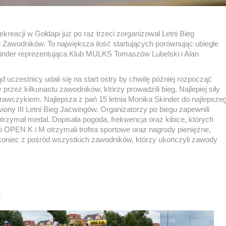
ekreacji w Gołdapi już po raz trzeci zorganizował Letni Bieg
Zawodników. To największa ilość startujących porównując ubiegłe
kinder reprezentująca Klub MULKS Tomaszów Lubelski i Alan
 uczestnicy udali się na start ostry by chwilę później rozpocząć
przez kilkunastu zawodników, którzy prowadzili bieg. Najlepiej siły
rawczykiem. Najlepsza z pań 15 letnia Monika Skinder do najlepsze
awiony III Letni Bieg Jaćwingów. Organizatorzy po biegu zapewnili
otrzymał medal. Dopisała pogoda, frekwencja oraz kibice, których
i OPEN K i M otrzymali trofea sportowe oraz nagrody pieniężne,
 koniec z pośród wszystkich zawodników, którzy ukończyli zawody
w