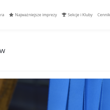
ura
Najważniejsze imprezy
Sekcje i Kluby
Cennik
ura
Najważniejsze imprezy
Sekcje i Kluby
Cennik
ów