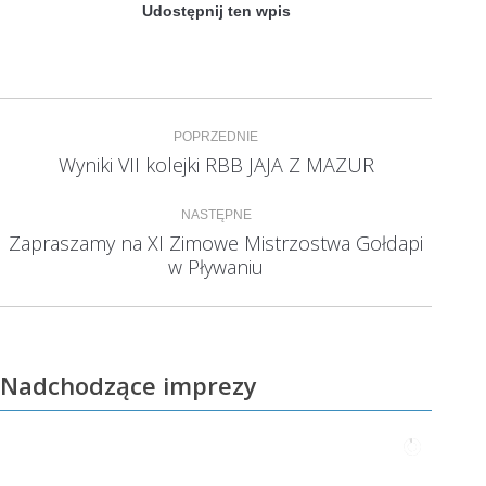
Udostępnij ten wpis
Nawigacja
POPRZEDNIE
wpisów
Wyniki VII kolejki RBB JAJA Z MAZUR
Poprzedni
wpis:
NASTĘPNE
Zapraszamy na XI Zimowe Mistrzostwa Gołdapi
Następny
w Pływaniu
wpis:
Nadchodzące imprezy