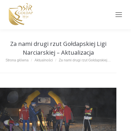
Za nami drugi rzut Gołdapskiej Ligi
Narciarskiej – Aktualizacja
Jesteś tutaj:
Strona główna
Aktualności
Za nami drugi rzut Gołdapskiej…