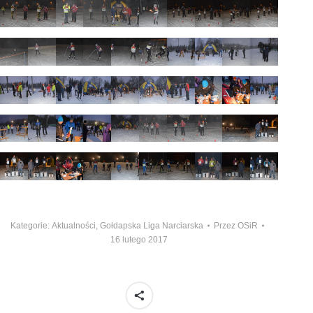
Kategorie:
Aktualności
,
Gołdapska Liga Narciarska
Przez
OSiR
16 lutego 2017