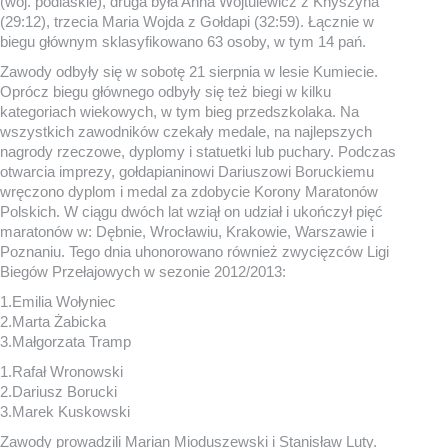
(woj. podlaskie), druga była Anna Wojtulewicz z Knyszyna
(29:12), trzecia Maria Wojda z Gołdapi (32:59). Łącznie w
biegu głównym sklasyfikowano 63 osoby, w tym 14 pań.
Zawody odbyły się w sobotę 21 sierpnia w lesie Kumiecie.
Oprócz biegu głównego odbyły się też biegi w kilku
kategoriach wiekowych, w tym bieg przedszkolaka. Na
wszystkich zawodników czekały medale, na najlepszych
nagrody rzeczowe, dyplomy i statuetki lub puchary. Podczas
otwarcia imprezy, gołdapianinowi Dariuszowi Boruckiemu
wręczono dyplom i medal za zdobycie Korony Maratonów
Polskich. W ciągu dwóch lat wziął on udział i ukończył pięć
maratonów w: Dębnie, Wrocławiu, Krakowie, Warszawie i
Poznaniu. Tego dnia uhonorowano również zwycięzców Ligi
Biegów Przełajowych w sezonie 2012/2013:
1.Emilia Wołyniec
2.Marta Żabicka
3.Małgorzata Tramp
1.Rafał Wronowski
2.Dariusz Borucki
3.Marek Kuskowski
Zawody prowadzili Marian Mioduszewski i Stanisław Luty.