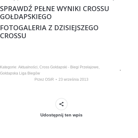
SPRAWDŹ PEŁNE WYNIKI CROSSU
GOŁDAPSKIEGO
FOTOGALERIA Z DZISIEJSZEGO
CROSSU
Kategorie:
Aktualności
,
Cross Gołdapski - Biegi Przełajowe
,
Gołdapska Liga Biegów
Przez
OSiR
23 września 2013
Udostępnij ten wpis