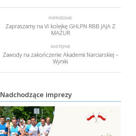
Nawigacja
POPRZEDNIE
wpisów
Zapraszamy na VI kolejkę GHLPN RBB JAJA Z
Poprzedni
MAZUR
wpis:
NASTĘPNE
Zawody na zakończenie Akademii Narciarskiej –
Następny
Wyniki
wpis:
Nadchodzące imprezy