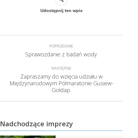
Udostępnij ten wpis
Nawigacja
POPRZEDNIE
wpisów
Sprawozdanie z badań wody.
Poprzedni
wpis:
NASTĘPNE
Zapraszamy do wzięcia udziału w
Międzynarodowym Półmaratonie Gusiew-
Następny
wpis:
Gołdap.
Nadchodzące imprezy