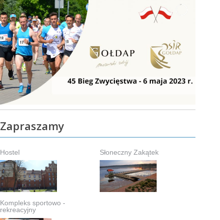
Zapraszamy
Hostel
Słoneczny Zakątek
Kompleks sportowo -
rekreacyjny