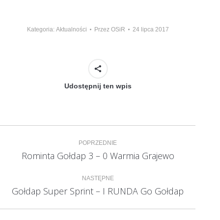
Kategoria:
Aktualności
Przez
OSiR
24 lipca 2017
Udostępnij ten wpis
Nawigacja
POPRZEDNIE
wpisów
Rominta Gołdap 3 – 0 Warmia Grajewo
Poprzedni
wpis:
NASTĘPNE
Gołdap Super Sprint – I RUNDA Go Gołdap
Następny
wpis: