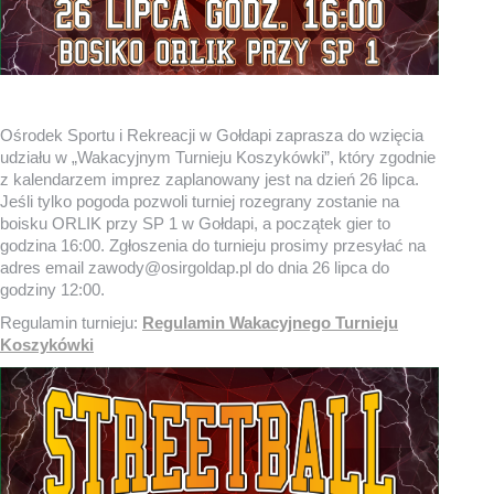
Ośrodek Sportu i Rekreacji w Gołdapi zaprasza do wzięcia
udziału w „Wakacyjnym Turnieju Koszykówki”, który zgodnie
z kalendarzem imprez zaplanowany jest na dzień 26 lipca.
Jeśli tylko pogoda pozwoli turniej rozegrany zostanie na
boisku ORLIK przy SP 1 w Gołdapi, a początek gier to
godzina 16:00. Zgłoszenia do turnieju prosimy przesyłać na
adres email zawody@osirgoldap.pl do dnia 26 lipca do
godziny 12:00.
Regulamin turnieju:
Regulamin Wakacyjnego Turnieju
Koszykówki