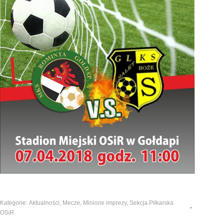
Kategorie:
Aktualności
,
Mecze
,
Minione imprezy
,
Sekcja Piłkarska
OSiR