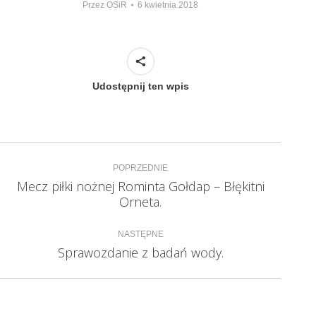
Przez
OSiR
6 kwietnia 2018
Udostępnij ten wpis
Nawigacja
POPRZEDNIE
wpisów
Mecz piłki nożnej Rominta Gołdap – Błękitni
Poprzedni
Orneta.
wpis:
NASTĘPNE
Sprawozdanie z badań wody.
Następny
wpis: