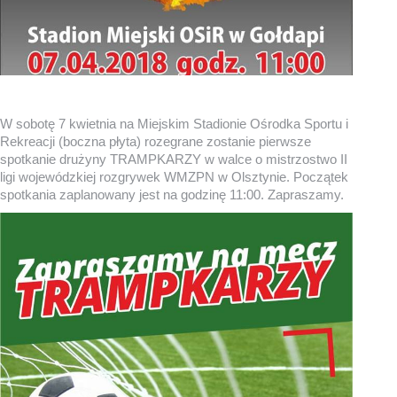
W sobotę 7 kwietnia na Miejskim Stadionie Ośrodka Sportu i
Rekreacji (boczna płyta) rozegrane zostanie pierwsze
spotkanie drużyny TRAMPKARZY w walce o mistrzostwo II
ligi wojewódzkiej rozgrywek WMZPN w Olsztynie. Początek
spotkania zaplanowany jest na godzinę 11:00. Zapraszamy.