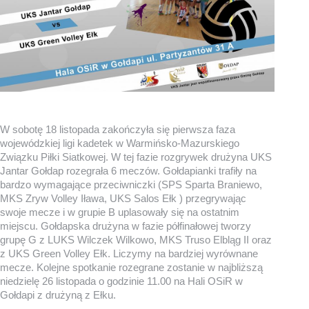
W sobotę 18 listopada zakończyła się pierwsza faza
wojewódzkiej ligi kadetek w Warmińsko-Mazurskiego
Związku Piłki Siatkowej. W tej fazie rozgrywek drużyna UKS
Jantar Gołdap rozegrała 6 meczów. Gołdapianki trafiły na
bardzo wymagające przeciwniczki (SPS Sparta Braniewo,
MKS Zryw Volley Iława, UKS Salos Ełk ) przegrywając
swoje mecze i w grupie B uplasowały się na ostatnim
miejscu. Gołdapska drużyna w fazie półfinałowej tworzy
grupę G z LUKS Wilczek Wilkowo, MKS Truso Elbląg II oraz
z UKS Green Volley Ełk. Liczymy na bardziej wyrównane
mecze. Kolejne spotkanie rozegrane zostanie w najbliższą
niedzielę 26 listopada o godzinie 11.00 na Hali OSiR w
Gołdapi z drużyną z Ełku.