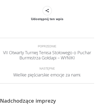
Udostępnij ten wpis
Nawigacja
POPRZEDNIE
wpisów
VII Otwarty Turniej Tenisa Stołowego o Puchar
Poprzedni
Burmistrza Gołdapi – WYNIKI
wpis:
NASTĘPNE
Wielkie pięściarskie emocje za nami.
Następny
wpis:
Nadchodzące imprezy