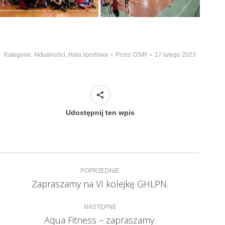
Kategorie:
Aktualności
,
Hala sportowa
Przez
OSiR
17 lutego 2023
Udostępnij ten wpis
Nawigacja
POPRZEDNIE
wpisów
Zapraszamy na VI kolejkę GHLPN.
Poprzedni
wpis:
NASTĘPNE
Aqua Fitness – zapraszamy.
Następny