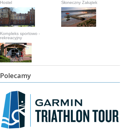
Hostel
Słoneczny Zakątek
Kompleks sportowo -
rekreacyjny
Polecamy