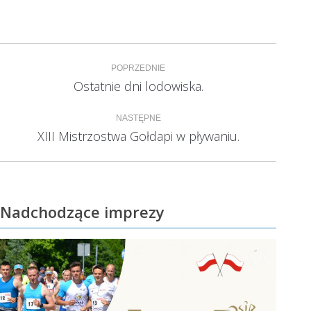
Nawigacja
POPRZEDNIE
wpisów
Ostatnie dni lodowiska.
Poprzedni
wpis:
NASTĘPNE
XIII Mistrzostwa Gołdapi w pływaniu.
Następny
wpis:
Nadchodzące imprezy