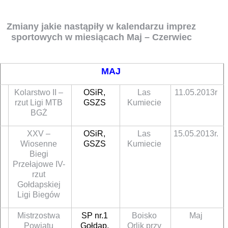
Zmiany jakie nastąpiły w kalendarzu imprez
sportowych w miesiącach Maj – Czerwiec
MAJ
Kolarstwo II –
OSiR,
Las
11.05.2013r
rzut Ligi MTB
GSZS
Kumiecie
BGŻ
XXV –
OSiR,
Las
15.05.2013r.
Wiosenne
GSZS
Kumiecie
Biegi
Przełajowe IV-
rzut
Gołdapskiej
Ligi Biegów
Mistrzostwa
SP nr.1
Boisko
Maj
Powiatu
Gołdap,
Orlik przy