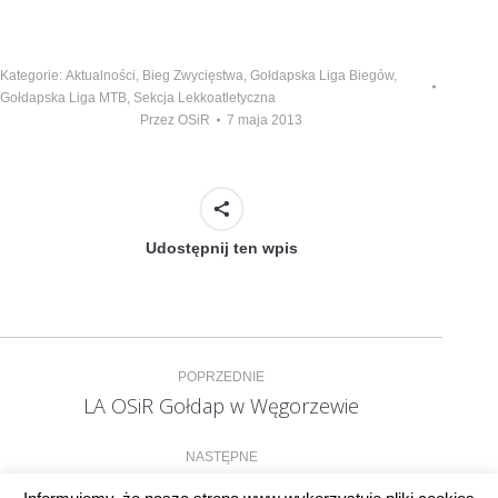
Kategorie:
Aktualności
,
Bieg Zwycięstwa
,
Gołdapska Liga Biegów
,
Gołdapska Liga MTB
,
Sekcja Lekkoatletyczna
Przez
OSiR
7 maja 2013
Udostępnij ten wpis
Nawigacja
POPRZEDNIE
wpisów
LA OSiR Gołdap w Węgorzewie
Poprzedni
wpis:
NASTĘPNE
15 maja VII Olimpiada Przedszkolaków
Następny