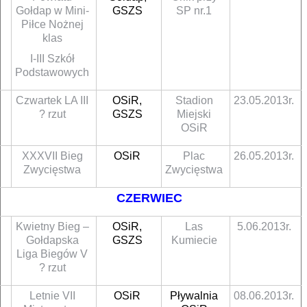
Gołdap w Mini-
GSZS
SP nr.1
Piłce Nożnej
klas
I-III Szkół
Podstawowych
Czwartek LA III
OSiR,
Stadion
23.05.2013r.
? rzut
GSZS
Miejski
OSiR
XXXVII Bieg
OSiR
Plac
26.05.2013r.
Zwycięstwa
Zwycięstwa
CZERWIEC
Kwietny Bieg –
OSiR,
Las
5.06.2013r.
Gołdapska
GSZS
Kumiecie
Liga Biegów V
? rzut
Letnie VII
OSiR
Pływalnia
08.06.2013r.