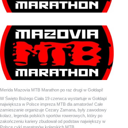
Merida Mazovia MTB Marathon po raz drugi w Gołdapi!
W Święto Bożego Ciała 19 czerwca wystartuje w Gołdapi
największa w Polsce impreza MTB dla amatorów! Całe
zamieszanie organizuje Cezary Zamana, były zawodowy
kolarz, legenda polskich sportów rowerowych, który po
zakończeniu kariery zbudował od podstaw największy w
Polsce cykl maratonów kolarskich MTB.