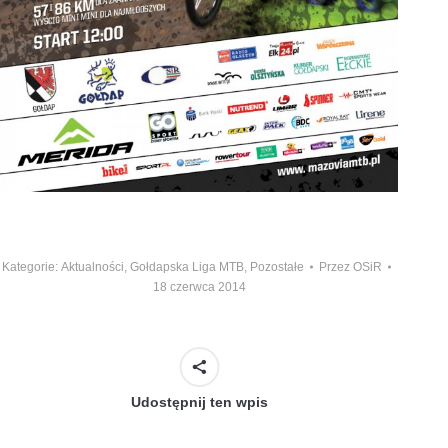
Kategorie:
Aktualności
,
Gołdapska Liga MTB
,
Pozostałe
Przez
OSiR
18 czerwca 2014
Udostępnij ten wpis