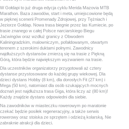
W Gołdapi to już druga edycja cyklu Merida Mazovia MTB
Marathon. Baza zawodów, start i meta, umiejscowione będą
w pięknej scenerii Promenady Zdrojowej, przy Tężniach i
Jeziorze Gołdap. Nowa trasa biegnie przez las Kumiecie, po
trasie znanego w całej Polsce narciarskiego Biegu
Jaćwingów oraz wzdłuż granicy z Obwodem
Kaliningradzkim, malowniczym, pofałdowanym, otwartym
terenem z szerokimi duktami polnymi. Zawodnicy
najdłuższych dystansów zmierzą się na trasie z Piękną
Górą, która będzie największym wyzwaniem na trasie.
Dla uczestników organizatorzy przygotowali aż cztery
dystanse przystosowane do każdej grupy wiekowej. Dla
dzieci dystans Hobby (8 km), dla dorosłych Fit (27 km) i
Mega (50 km), natomiast dla osób szukających mocnych
doznań jest najdłuższa trasa Giga, która liczy aż (80 km)!
Każdy znajdzie dystans odpowiedni dla siebie.
Na zawodników w miasteczku rowerowym po maratonie
czekać będzie posiłek regeneracyjny, a także serwis
rowerowy oraz stoiska ze sprzętem i odzieżą kolarską. Nie
zabraknie atrakcji dla dzieci.