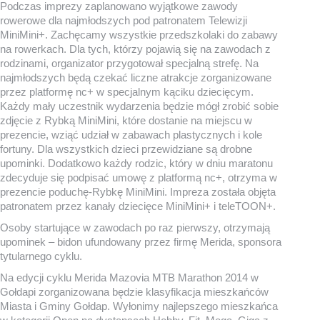
Podczas imprezy zaplanowano wyjątkowe zawody
rowerowe dla najmłodszych pod patronatem Telewizji
MiniMini+. Zachęcamy wszystkie przedszkolaki do zabawy
na rowerkach. Dla tych, którzy pojawią się na zawodach z
rodzinami, organizator przygotował specjalną strefę. Na
najmłodszych będą czekać liczne atrakcje zorganizowane
przez platformę nc+ w specjalnym kąciku dziecięcym.
Każdy mały uczestnik wydarzenia będzie mógł zrobić sobie
zdjęcie z Rybką MiniMini, które dostanie na miejscu w
prezencie, wziąć udział w zabawach plastycznych i kole
fortuny. Dla wszystkich dzieci przewidziane są drobne
upominki. Dodatkowo każdy rodzic, który w dniu maratonu
zdecyduje się podpisać umowę z platformą nc+, otrzyma w
prezencie poduchę-Rybkę MiniMini. Impreza została objęta
patronatem przez kanały dziecięce MiniMini+ i teleTOON+.
Osoby startujące w zawodach po raz pierwszy, otrzymają
upominek – bidon ufundowany przez firmę Merida, sponsora
tytularnego cyklu.
Na edycji cyklu Merida Mazovia MTB Marathon 2014 w
Gołdapi zorganizowana będzie klasyfikacja mieszkańców
Miasta i Gminy Gołdap. Wyłonimy najlepszego mieszkańca