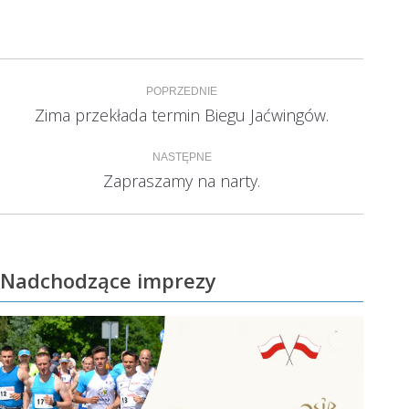
Nawigacja
POPRZEDNIE
wpisów
Zima przekłada termin Biegu Jaćwingów.
Poprzedni
wpis:
NASTĘPNE
Zapraszamy na narty.
Następny
wpis:
Nadchodzące imprezy