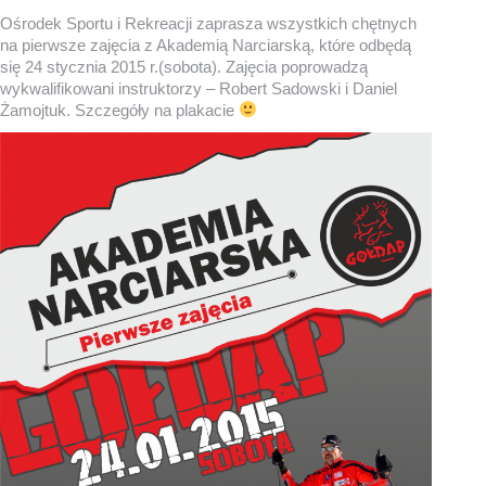
Ośrodek Sportu i Rekreacji zaprasza wszystkich chętnych
na pierwsze zajęcia z Akademią Narciarską, które odbędą
się 24 stycznia 2015 r.(sobota). Zajęcia poprowadzą
wykwalifikowani instruktorzy – Robert Sadowski i Daniel
Żamojtuk. Szczegóły na plakacie