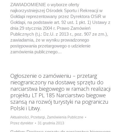
ZAWIADOMIENIE o wyborze oferty
najkorzystniejszej Ośrodek Sportu i Rekreacji w
Gołdapi reprezentowany przez Dyrektora OSiR w
Gołdapi, na podstawie art. 92 ust. 1 pkt. 1) Ustawy z
dnia 29 stycznia 2004 r. Prawo Zamówień
Publicznych (t.j.: Dz.U. z 2013 r., poz. 907 ze zm.),
zawiadamia, że w wyniku prowadzonego
postępowania przetargowego o udzielenie
zamówienia publicznego…
Ogłoszenie o zamówieniu – przetarg
nieograniczony na dostawę sprzętu do
narciarstwa biegowego w ramach realizacji
projektu LT PL 185 Narciarstwo biegowe
szansą na rozwój turystyki na pograniczu
Polski i Litwy.
Aktualności
,
Przetargi
,
Zamówienia Publiczne
Przez
dyrektor
31 grudnia 2013
Gołdap: Dostawa sprzętu do narciarstwa biegowego