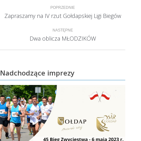
Nawigacja
POPRZEDNIE
wpisów
Zapraszamy na IV rzut Gołdapskiej Ligi Biegów
Poprzedni
wpis:
NASTĘPNE
Dwa oblicza MŁODZIKÓW
Następny
wpis:
Nadchodzące imprezy