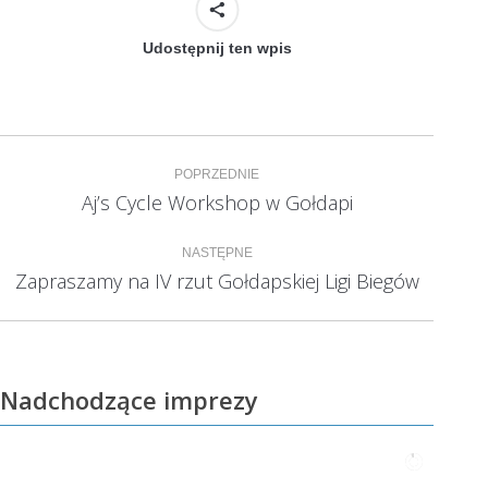
Udostępnij ten wpis
Nawigacja
POPRZEDNIE
wpisów
Aj’s Cycle Workshop w Gołdapi
Poprzedni
wpis:
NASTĘPNE
Zapraszamy na IV rzut Gołdapskiej Ligi Biegów
Następny
wpis:
Nadchodzące imprezy