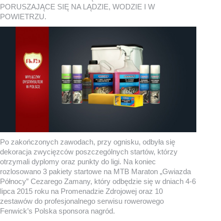
PORUSZAJĄCE SIĘ NA LĄDZIE, WODZIE I W
POWIETRZU.
Po zakończonych zawodach, przy ognisku, odbyła się
dekoracja zwycięzców poszczególnych startów, którzy
otrzymali dyplomy oraz punkty do ligi. Na koniec
rozlosowano 3 pakiety startowe na MTB Maraton „Gwiazda
Północy” Cezarego Zamany, który odbędzie się w dniach 4-6
lipca 2015 roku na Promenadzie Zdrojowej oraz 10
zestawów do profesjonalnego serwisu rowerowego
Fenwick’s Polska sponsora nagród.