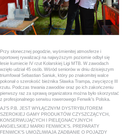
Przy słonecznej pogodzie, wyśmienitej atmosferze i
sportowej rywalizacji na najwyższym poziomie odbył się
lesie kumiecie IV rzut Kolarskiej Ligi MTB. W zawodach
wzięło udział 45 osób. Wśród seniorów w dniu dzisiejszym
triumfował Sebastian Saniuk, który po znakomitej walce
pokonał o szerokość bieżnika Sławka Trampa, zwycięzcę III
rzutu. Podczas trwania zawodów oraz po ich zakończeniu
pierwszy raz za sprawą organizatora można było skorzystać
z profesjonalnego serwisu rowerowego Fenwik’s Polska.
AJ’S P.B. JEST WYŁĄCZNYM DYSTRYBUTOREM
SZEROKIEJ GAMY PRODUKTÓW CZYSZCZĄCYCH,
KONSERWUJĄCYCH I PIELĘGNACYJNYCH
ANGIELSKIEJ MARKI FENWICK’S. PREPARATY
FENWICK’S UMOŻLIWIAJĄ ZADBANIE O POJAZDY