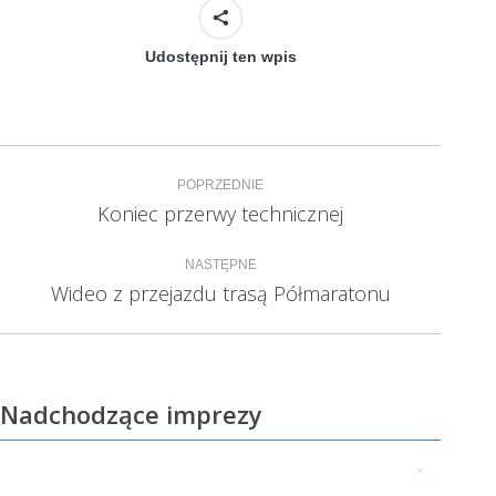
Udostępnij ten wpis
Nawigacja
POPRZEDNIE
wpisów
Koniec przerwy technicznej
Poprzedni
wpis:
NASTĘPNE
Wideo z przejazdu trasą Półmaratonu
Następny
wpis:
Nadchodzące imprezy