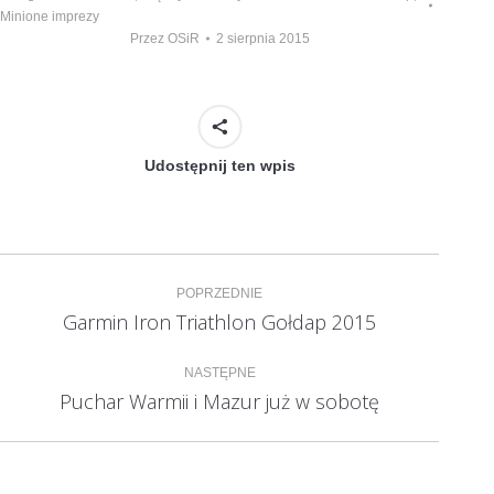
Minione imprezy
Przez
OSiR
2 sierpnia 2015
Udostępnij ten wpis
Nawigacja
POPRZEDNIE
wpisów
Garmin Iron Triathlon Gołdap 2015
Poprzedni
wpis:
NASTĘPNE
Puchar Warmii i Mazur już w sobotę
Następny
wpis: