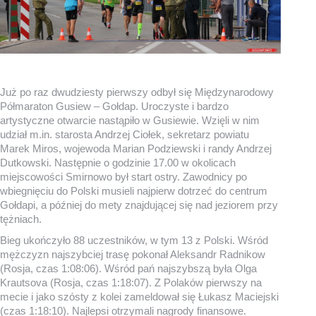
Już po raz dwudziesty pierwszy odbył się Międzynarodowy
Półmaraton Gusiew – Gołdap. Uroczyste i bardzo
artystyczne otwarcie nastąpiło w Gusiewie. Wzięli w nim
udział m.in. starosta Andrzej Ciołek, sekretarz powiatu
Marek Miros, wojewoda Marian Podziewski i randy Andrzej
Dutkowski. Następnie o godzinie 17.00 w okolicach
miejscowości Smirnowo był start ostry. Zawodnicy po
wbiegnięciu do Polski musieli najpierw dotrzeć do centrum
Gołdapi, a później do mety znajdującej się nad jeziorem przy
tężniach.
Bieg ukończyło 88 uczestników, w tym 13 z Polski. Wśród
mężczyzn najszybciej trasę pokonał Aleksandr Radnikow
(Rosja, czas 1:08:06). Wśród pań najszybszą była Olga
Krautsova (Rosja, czas 1:18:07). Z Polaków pierwszy na
mecie i jako szósty z kolei zameldował się Łukasz Maciejski
(czas 1:18:10). Najlepsi otrzymali nagrody finansowe.