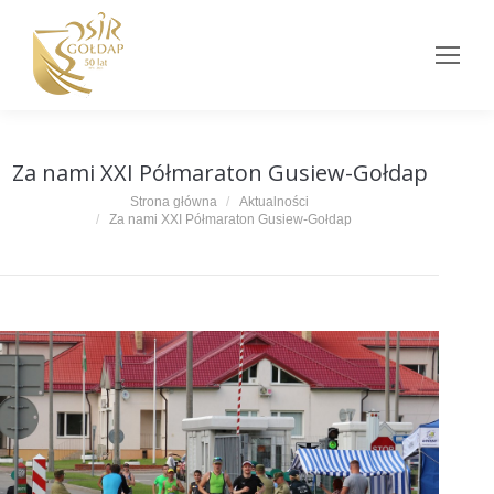
Za nami XXI Półmaraton Gusiew-Gołdap
Jesteś tutaj:
Strona główna
Aktualności
Za nami XXI Półmaraton Gusiew-Gołdap