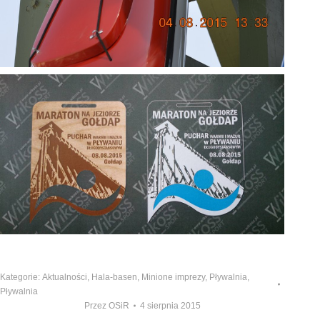
Kategorie:
Aktualności
,
Hala-basen
,
Minione imprezy
,
Pływalnia
,
Pływalnia
Przez
OSiR
4 sierpnia 2015