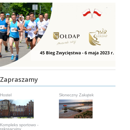
Zapraszamy
Hostel
Słoneczny Zakątek
Kompleks sportowo -
rekreacyjny