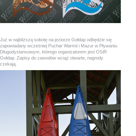
Już w najbliższą sobotę na jeziorze Gołdap odbędzie się
zapowiadany wcześniej Puchar Warmii i Mazur w Pływaniu
Długodystansowym, którego organizatorem jest OSiR
Gołdap. Zapisy do zawodów wciąż otwarte, nagrody
czekają.