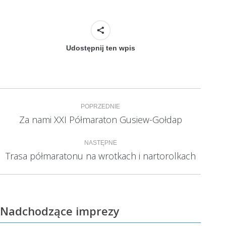
Udostępnij ten wpis
Nawigacja
POPRZEDNIE
wpisów
Za nami XXI Półmaraton Gusiew-Gołdap
Poprzedni
wpis:
NASTĘPNE
Trasa półmaratonu na wrotkach i nartorolkach
Następny
wpis:
Nadchodzące imprezy