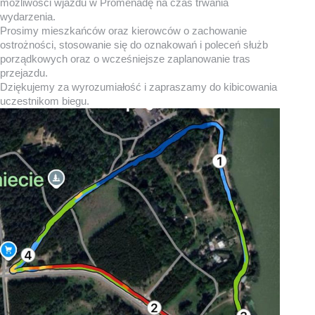
możliwości wjazdu w Promenadę na czas trwania
wydarzenia.
Prosimy mieszkańców oraz kierowców o zachowanie
ostrożności, stosowanie się do oznakowań i poleceń służb
porządkowych oraz o wcześniejsze zaplanowanie tras
przejazdu.
Dziękujemy za wyrozumiałość i zapraszamy do kibicowania
uczestnikom biegu.