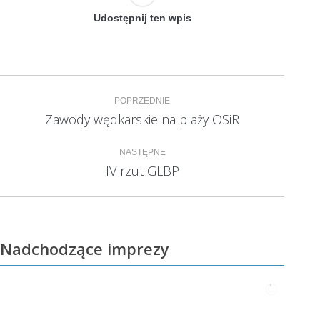
Udostępnij ten wpis
Nawigacja
POPRZEDNIE
wpisów
Zawody wędkarskie na plaży OSiR
Poprzedni
wpis:
NASTĘPNE
IV rzut GLBP
Następny
wpis:
Nadchodzące imprezy