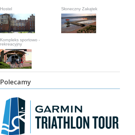
Hostel
Słoneczny Zakątek
Kompleks sportowo -
rekreacyjny
Polecamy