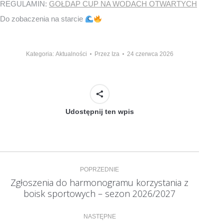
REGULAMIN:
GOŁDAP CUP NA WODACH OTWARTYCH
Do zobaczenia na starcie
Kategoria:
Aktualności
Przez
Iza
24 czerwca 2026
Udostępnij ten wpis
Nawigacja
POPRZEDNIE
wpisów
Zgłoszenia do harmonogramu korzystania z
Poprzedni
boisk sportowych – sezon 2026/2027
wpis:
NASTĘPNE