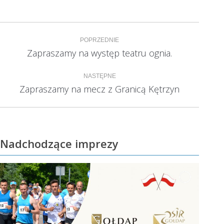
Nawigacja
POPRZEDNIE
wpisów
Zapraszamy na występ teatru ognia.
Poprzedni
wpis:
NASTĘPNE
Zapraszamy na mecz z Granicą Kętrzyn
Następny
wpis:
Nadchodzące imprezy