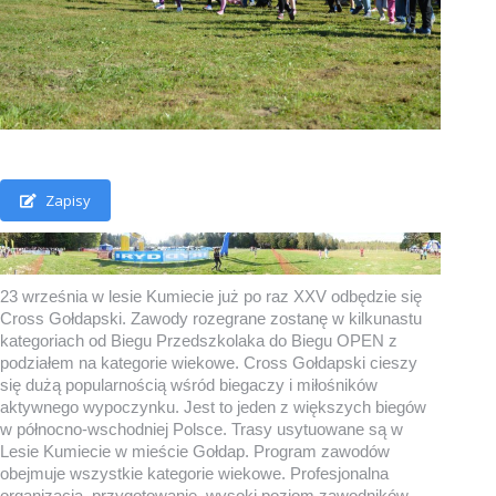
Zapisy
23 września w lesie Kumiecie już po raz XXV odbędzie się
Cross Gołdapski. Zawody rozegrane zostanę w kilkunastu
kategoriach od Biegu Przedszkolaka do Biegu OPEN z
podziałem na kategorie wiekowe. Cross Gołdapski cieszy
się dużą popularnością wśród biegaczy i miłośników
aktywnego wypoczynku. Jest to jeden z większych biegów
w północno-wschodniej Polsce. Trasy usytuowane są w
Lesie Kumiecie w mieście Gołdap. Program zawodów
obejmuje wszystkie kategorie wiekowe. Profesjonalna
organizacja, przygotowanie, wysoki poziom zawodników