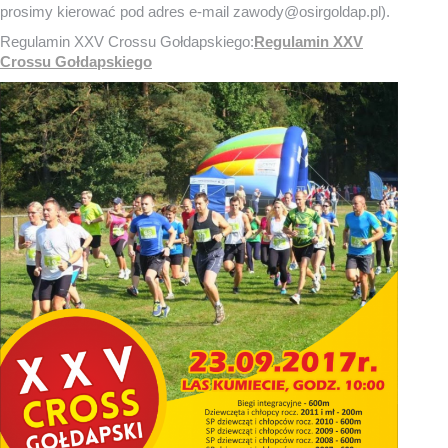
prosimy kierować pod adres e-mail zawody@osirgoldap.pl).
Regulamin XXV Crossu Gołdapskiego:
Regulamin XXV
Crossu Gołdapskiego