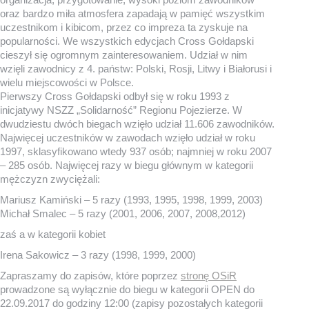
oraz bardzo miła atmosfera zapadają w pamięć wszystkim
uczestnikom i kibicom, przez co impreza ta zyskuje na
popularności. We wszystkich edycjach Cross Gołdapski
cieszył się ogromnym zainteresowaniem. Udział w nim
wzięli zawodnicy z 4. państw: Polski, Rosji, Litwy i Białorusi i
wielu miejscowości w Polsce.
Pierwszy Cross Gołdapski odbył się w roku 1993 z
inicjatywy NSZZ „Solidarność” Regionu Pojezierze. W
dwudziestu dwóch biegach wzięło udział 11.606 zawodników.
Najwięcej uczestników w zawodach wzięło udział w roku
1997, sklasyfikowano wtedy 937 osób; najmniej w roku 2007
– 285 osób. Najwięcej razy w biegu głównym w kategorii
mężczyzn zwyciężali:
Mariusz Kamiński – 5 razy (1993, 1995, 1998, 1999, 2003)
Michał Smalec – 5 razy (2001, 2006, 2007, 2008,2012)
zaś a w kategorii kobiet
Irena Sakowicz – 3 razy (1998, 1999, 2000)
Zapraszamy do zapisów, które poprzez
stronę OSiR
prowadzone są wyłącznie do biegu w kategorii OPEN do
22.09.2017 do godziny 12:00 (zapisy pozostałych kategorii