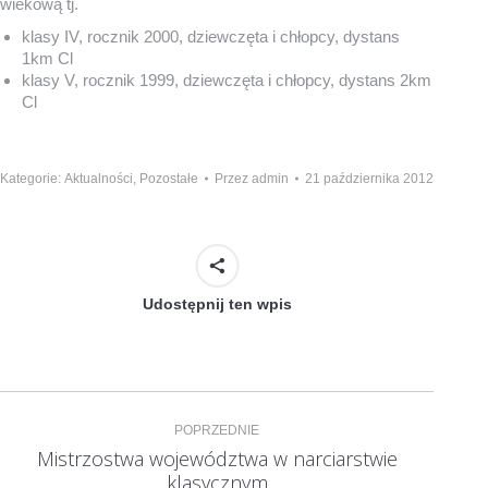
wiekową tj.
klasy IV, rocznik 2000, dziewczęta i chłopcy, dystans
1km Cl
klasy V, rocznik 1999, dziewczęta i chłopcy, dystans 2km
Cl
Kategorie:
Aktualności
,
Pozostałe
Przez
admin
21 października 2012
Udostępnij ten wpis
Nawigacja
POPRZEDNIE
wpisów
Mistrzostwa województwa w narciarstwie
Poprzedni
klasycznym