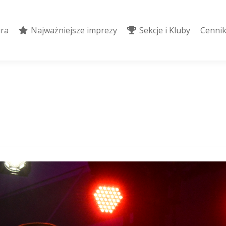
ura
Najważniejsze imprezy
Sekcje i Kluby
Cennik
ura
Najważniejsze imprezy
Sekcje i Kluby
Cennik