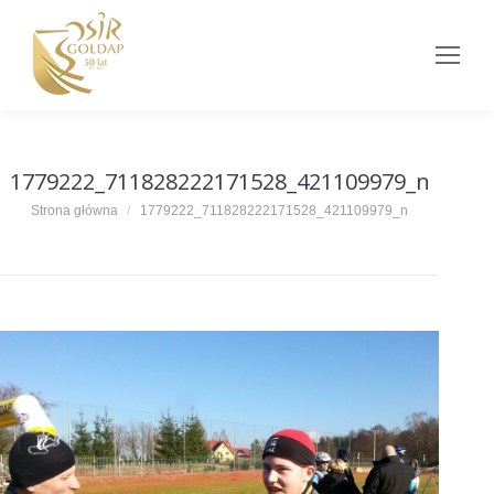
1779222_711828222171528_421109979_n
Jesteś tutaj:
Strona główna
1779222_711828222171528_421109979_n