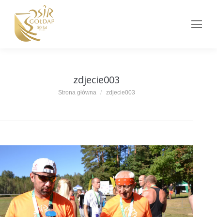
zdjecie003
Jesteś tutaj:
Strona główna
zdjecie003