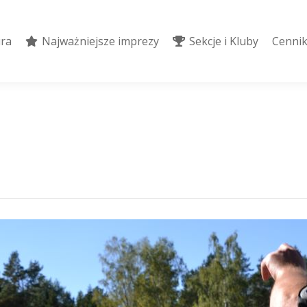
ura
Najważniejsze imprezy
Sekcje i Kluby
Cennik
ura
Najważniejsze imprezy
Sekcje i Kluby
Cennik