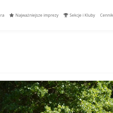
ura
Najważniejsze imprezy
Sekcje i Kluby
Cennik
ura
Najważniejsze imprezy
Sekcje i Kluby
Cennik