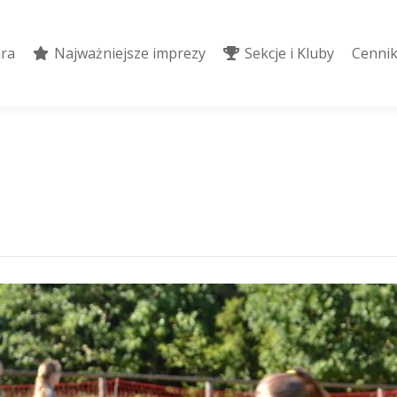
ura
Najważniejsze imprezy
Sekcje i Kluby
Cennik
ura
Najważniejsze imprezy
Sekcje i Kluby
Cennik