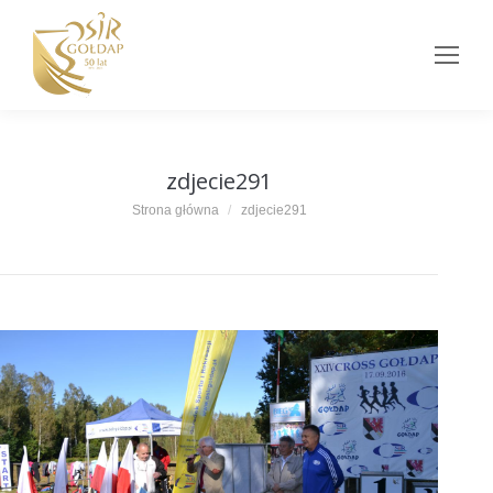
zdjecie291
Jesteś tutaj:
Strona główna
zdjecie291