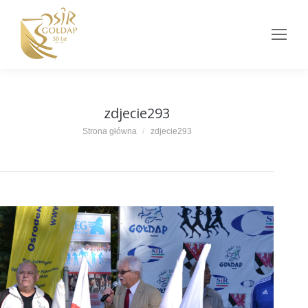
zdjecie293
Jesteś tutaj:
Strona główna
zdjecie293