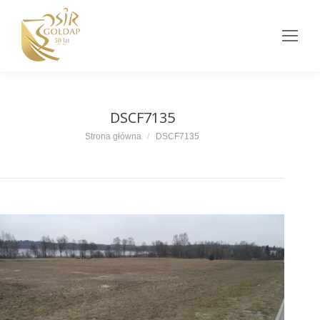
DSCF7135
Jesteś tutaj:
Strona główna
DSCF7135