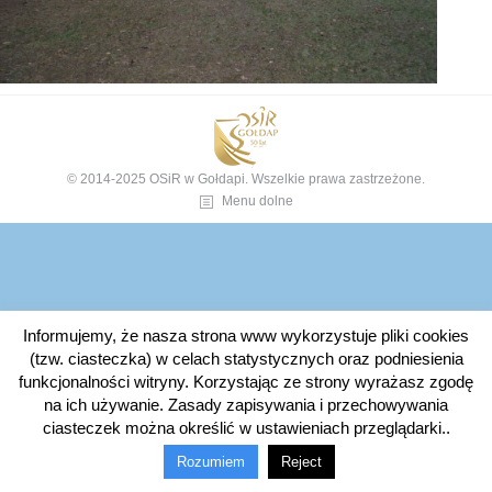
© 2014-2025 OSiR w Gołdapi. Wszelkie prawa zastrzeżone.
Menu dolne
Informujemy, że nasza strona www wykorzystuje pliki cookies
(tzw. ciasteczka) w celach statystycznych oraz podniesienia
funkcjonalności witryny. Korzystając ze strony wyrażasz zgodę
na ich używanie. Zasady zapisywania i przechowywania
ciasteczek można określić w ustawieniach przeglądarki..
Rozumiem
Reject